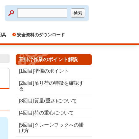
検索
用具
安全資料のダウンロード
玉掛け作業のポイント解説
[1回目]準備のポイント
[2回目]吊り荷の特徴を確認す
る
[3回目]質量(重さ)について
[4回目]荷の重心について
[5回目]クレーンフックへの掛
け方