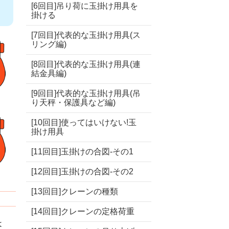
[6回目]吊り荷に玉掛け用具を
掛ける
[7回目]代表的な玉掛け用具(ス
リング編)
[8回目]代表的な玉掛け用具(連
結金具編)
[9回目]代表的な玉掛け用具(吊
り天秤・保護具など編)
[10回目]使ってはいけない!玉
掛け用具
[11回目]玉掛けの合図-その1
[12回目]玉掛けの合図-その2
[13回目]クレーンの種類
[14回目]クレーンの定格荷重
は