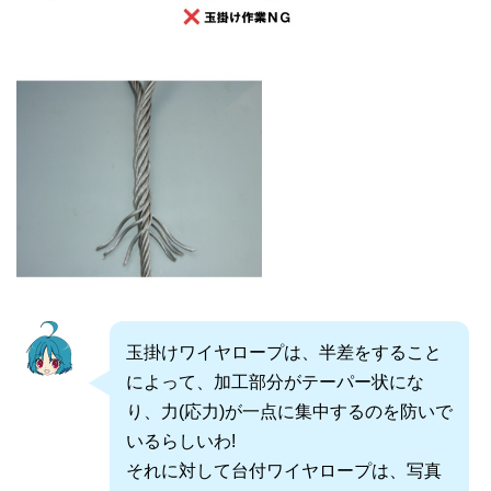
玉掛けワイヤロープは、半差をすること
によって、加工部分がテーパー状にな
り、力(応力)が一点に集中するのを防いで
いるらしいわ!
それに対して台付ワイヤロープは、写真