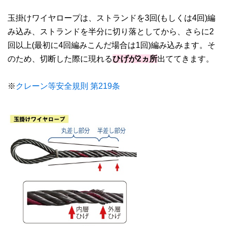
玉掛けワイヤロープは、ストランドを3回(もしくは4回)編
み込み、ストランドを半分に切り落としてから、さらに2
回以上(最初に4回編みこんだ場合は1回)編み込みます。そ
のため、切断した際に現れる
ひげが2ヵ所
出ててきます。
※
クレーン等安全規則 第219条