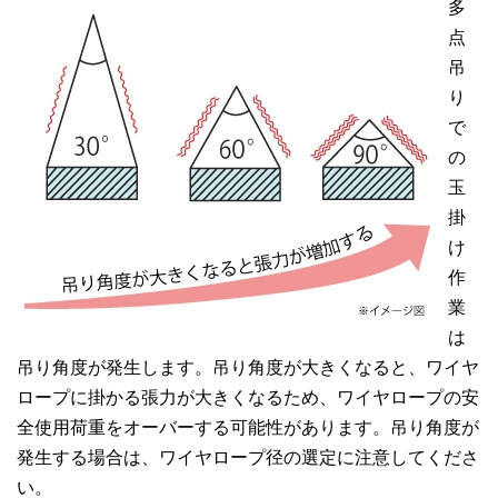
多
点
吊
り
で
の
玉
掛
け
作
業
は
吊り角度が発生します。吊り角度が大きくなると、ワイヤ
ロープに掛かる張力が大きくなるため、ワイヤロープの安
全使用荷重をオーバーする可能性があります。吊り角度が
発生する場合は、ワイヤロープ径の選定に注意してくださ
い。